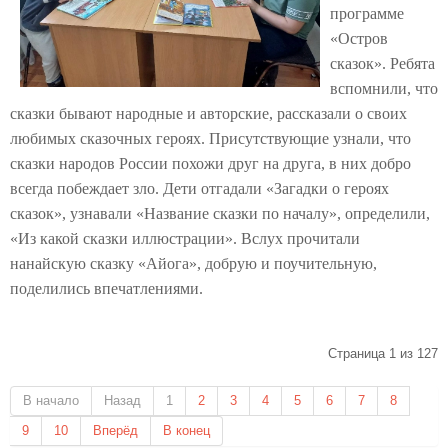
программе
«Остров
сказок». Ребята
вспомнили, что
сказки бывают народные и авторские, рассказали о своих
любимых сказочных героях. Присутствующие узнали, что
сказки народов России похожи друг на друга, в них добро
всегда побеждает зло. Дети отгадали «Загадки о героях
сказок», узнавали «Название сказки по началу», определили,
«Из какой сказки иллюстрации». Вслух прочитали
нанайскую сказку «Айога», добрую и поучительную,
поделились впечатлениями.
Страница 1 из 127
В начало
Назад
1
2
3
4
5
6
7
8
9
10
Вперёд
В конец