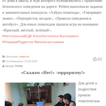
от дома в школу, в ходе которого познакомились с правилами
безопасного поведения на дороге. Ребята выполнили задания
в занимательных конкурсах «Азбука пешехода», «Говорящие
знаки», «Перекрёсток загадок», «Правила поведения в
автобусе». Для юных пешеходов прошла игра на внимание
«Красный, жёлтый, зелёный».
#ЧистопольскийСДК
#селоЧистополье
#культракита
#ОперацияПодросток
#безопасностьжизни
Категория:
новости
Опубликовано: 03.09.2025
Автор: РОМЦ
«Скажем «Нет!» -терроризму!»
Для детей и
подростков
прошла
тематическая