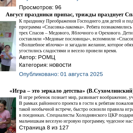
Просмотров: 96
А
вгуст праздники припас, трижды празднует Сп
К празднику Преображения Господнего для детей и по
программа «Спасовка-лакомка». Ребята познакомились
трех Спасов – Медового, Яблочного и Орехового. Дети
составляли «Медовые пословицы», вспомнили «Спасо
«Волшебное яблочко» и загадали желание, которое обя
угостились сладостями и весело провели время.
Автор:
РОМЦ
новости
Категория:
Опубликовано: 01 августа 2025
«Игра – это зеркало детства» (В.Сухомлинский)
В игре ребенок познает мир, развивает воображение, 
В рамках районного проекта в гости к ребятам пожал
такой необычной встрече, быстро освоили правила иг
в поединках. Специалисты Холоднянского ЦКР подари
мальчишкам веселую игровую программу, чудесное нас
Страница 8 из 127