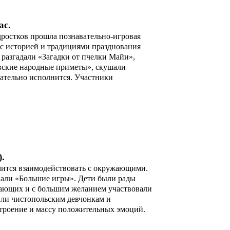
ас.
дростков прошла познавательно-игровая
 с историей и традициями празднования
 разгадали «Загадки от пчелки Майи»,
вские народные приметы», скушали
зательно исполнится. Участники
.
учится взаимодействовать с окружающими.
овали «Большие игры». Дети были рады
рающих и с большим желанием участвовали
ли чистопольским девчонкам и
троение и массу положительных эмоций.