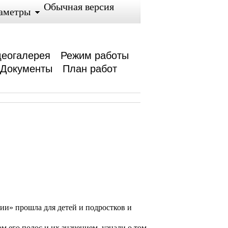
Обычная версия
аметры
еогалерея
Режим работы
Документы
План работ
ии» прошла для детей и подростков и
м его полос и их значением, узнали о том,