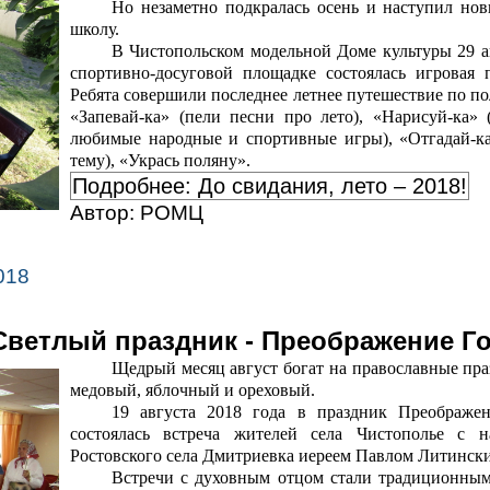
Но незаметно подкралась осень и наступил нов
школу.
В Чистопольском модельной Доме культуры 29 ав
спортивно-досуговой площадке состоялась игровая 
Ребята совершили последнее летнее путешествие по по
«Запевай-ка» (пели песни про лето), «Нарисуй-ка» 
любимые народные и спортивные игры), «Отгадай-ка
тему), «Укрась поляну».
Подробнее: До свидания, лето – 2018!
Автор:
РОМЦ
018
Светлый праздник - Преображение Г
Щедрый месяц август богат на православные пра
медовый, яблочный и ореховый.
19 августа 2018 года в праздник Преображ
состоялась встреча жителей села Чистополье с 
Ростовского села Дмитриевка иереем Павлом Литинск
Встречи с духовным отцом стали традиционным