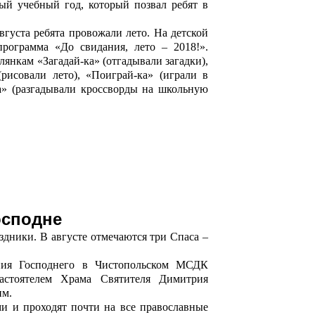
ый учебный год, который позвал ребят в
густа ребята провожали лето. На детской
программа «До свидания, лето – 2018!».
лянкам «Загадай-ка» (отгадывали загадки),
(рисовали лето), «Поиграй-ка» (играли в
» (разгадывали кроссворды на школьную
осподне
здники. В августе отмечаются три Спаса –
ения Господнего в Чистопольском МСДК
настоятелем Храма Святителя Димитрия
им.
и и проходят почти на все православные