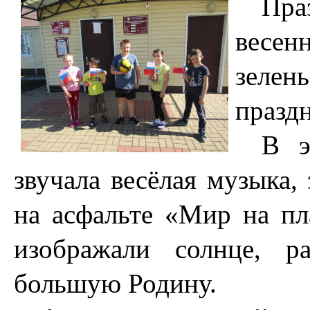
Пр
весен
зеле
празд
В э
звучала весёлая музыка,
на асфальте «Мир на пла
изображали солнце, р
большую Родину.