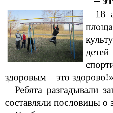
– э
18 
площ
культ
дете
спорт
здоровым – это здорово!»
Ребята разгадывали за
составляли пословицы о 