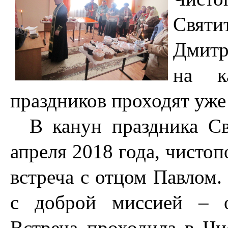
Святи
Дмитр
на к
праздников
проходят уже 
В
канун праздника Св
апреля 2018 года, чисто
встреча с
отцом Павлом
с доброй миссией – о
Встреча проходила в Чи