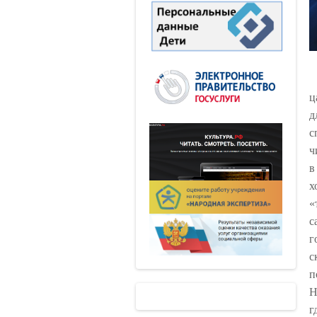
ц
д
с
ч
в
х
«
с
г
с
п
Н
г