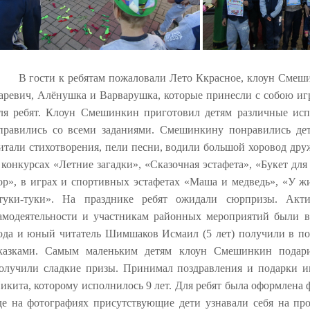
В гости к ребятам пожаловали Лето Ккрасное, клоун Смеш
аревич, Алёнушка и Варварушка, которые принесли с собою иг
ля ребят. Клоун Смешинкин приготовил детям различные исп
правились со всеми заданиями. Смешинкину понравились дет
итали стихотворения, пели песни, водили большой хоровод др
 конкурсах «Летние загадки», «Сказочная эстафета», «Букет для
ор», в играх и спортивных эстафетах «Маша и медведь», «У ж
туки-туки». На празднике ребят ожидали сюрпризы. Акт
амодеятельности и участникам районных мероприятий были 
ода и юный читатель Шимшаков Исмаил (5 лет) получили в п
казками. Самым маленьким детям клоун Смешинкин подар
олучили сладкие призы. Принимал поздравления и подарки и
икита, которому исполнилось 9 лет. Для ребят была оформлена ф
де на фотографиях присутствующие дети узнавали себя на пр