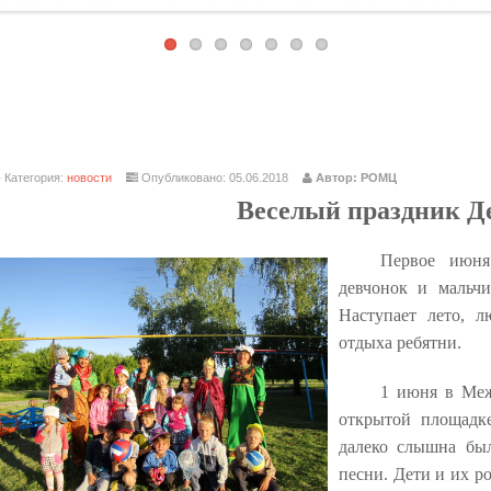
Категория:
новости
Опубликовано: 05.06.2018
Автор: РОМЦ
Веселый праздник Д
Первое июня
девчонок и мальчи
Наступает лето, 
отдыха ребятни.
1 июня в Меж
открытой площадк
далеко слышна был
песни. Дети и их р