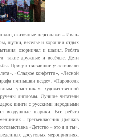
инкин, сказочные персонажи – Иван-
ры, шутки, веселье и хороший отдых
ытания, озорничал и шалил. Ребята
и, такие дружные и весёлые. Дети
ужбы. Присутствовавшие участвовали
 лета», «Сладкое конфетти», «Лесной
ирафа пятнышки везде», «Паровозик
ивным участникам художественной
вручены дипломы. Лучшие читатели
одарок книги с русскими народными
ил воздушные шарики. Все ребята
менинник - третьеклассник Дьячков
отовыставка «Детство – это я и ты»,
оведенных досуговых мероприятиях.